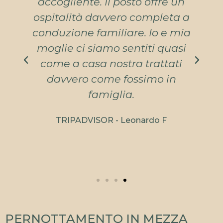
sorge in mezzo al verde,
a
stanza pulita, staff
a
gentilissimo in particolare
Saverio (nuovo gestore della
struttura) Un plauso
particolare alla cucina e ai
vini: eccellenti!! Ci ritornerò. PS:
il rapporto qualità/prezzo è più
che buono
TRIPADVISOR - francofa47
PERNOTTAMENTO IN MEZZA