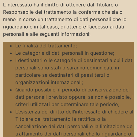
L’Interessato ha il diritto di ottenere dal Titolare o
Responsabile del trattamento la conferma che sia o
meno in corso un trattamento di dati personali che lo
riguardano e in tal caso, di ottenere l’accesso ai dati
personali e alle seguenti informazioni:
Le finalità del trattamento;
Le categorie di dati personali in questione;
I destinatari o le categorie di destinatari a cui i dati
personali sono stati o saranno comunicati, in
particolare se destinatari di paesi terzi o
organizzazioni internazionali;
Quando possibile, il periodo di conservazione dei
dati personali previsto oppure, se non è possibile, i
criteri utilizzati per determinare tale periodo;
L’esistenza del diritto dell’interessato di chiedere al
Titolare del trattamento la rettifica o la
cancellazione dei dati personali o la limitazione del
trattamento dei dati personali che lo riguardano o